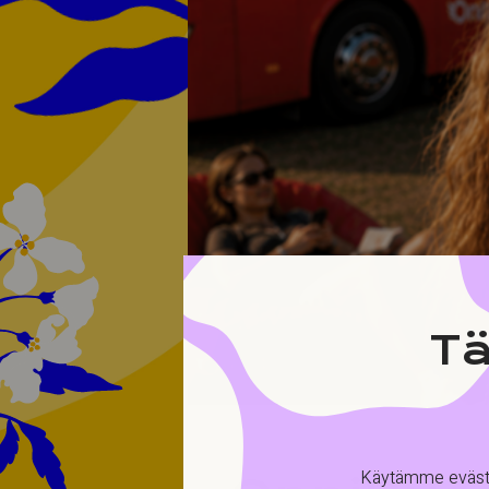
Tä
Käytämme evästei