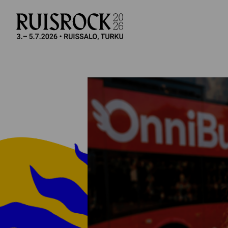
Si­vus­ton na­vi­goin­ti
Hyppää sivun sisältöön