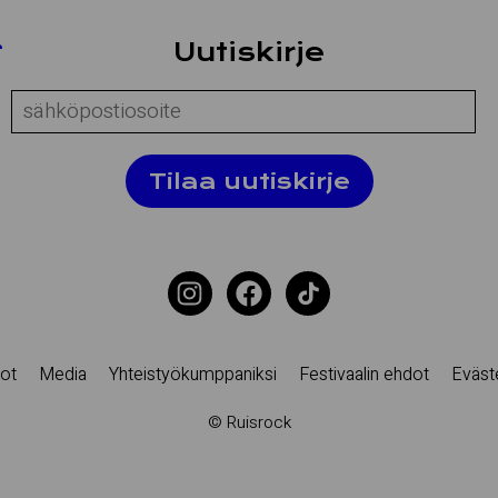
Uu­tis­kir­je
Comment:
Tilaa uutiskirje
ot
Media
Yhteistyökumppaniksi
Festivaalin ehdot
Eväst
© Ruisrock