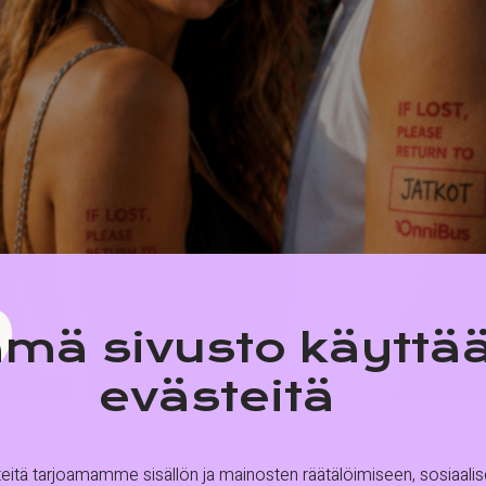
mä sivusto käyttä
evästeitä
tä tarjoamamme sisällön ja mainosten räätälöimiseen, sosiaali