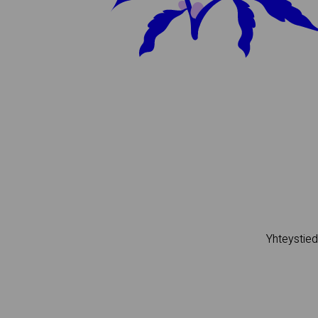
Si­vus­ton tiedot ly­hyes­ti
Name:
Email:
Oheis­si­säl­lön na­vi­goin­ti
Yhteystied