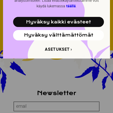
analysoimiseen. Lisää evästekäytänteistämme voit
to check out OnniBus’s brand-new OnniFans
käydä lukemassa
täällä
.
merchandise and lounge, making their debut
at Ruisrock.
Hyväksy kaikki evästeet
Hyväksy välttämättömät
ASETUKSET
About the site
Newsletter
Name:
Email: