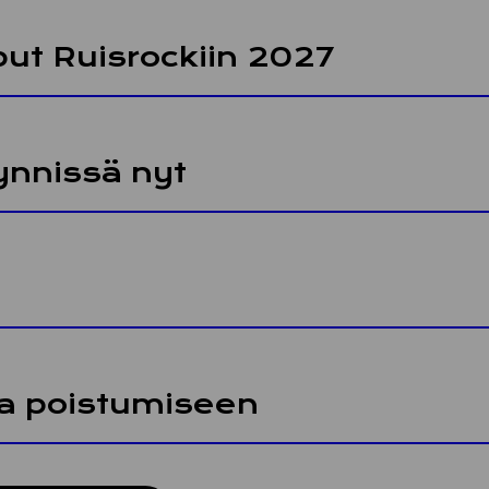
put Ruis­roc­kiin 2027
n­nis­sä nyt
ja pois­tu­mi­seen