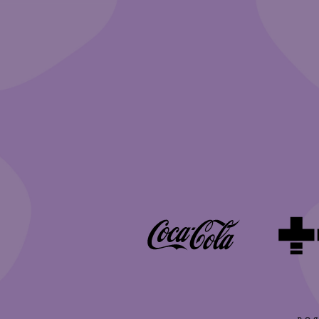
Pää­yh­teis­työ­kump­
Muut yh­teis­työ­kum