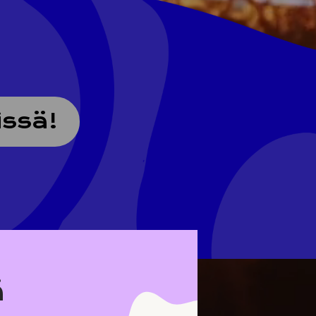
issä!
ä