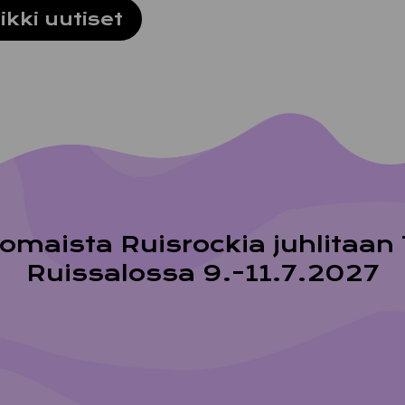
ikki uutiset
ck, Turku – 3.-5.7.2026
­omais­ta Ruis­roc­kia juh­li­taa
Ruis­sa­los­sa 9.-11.7.2027