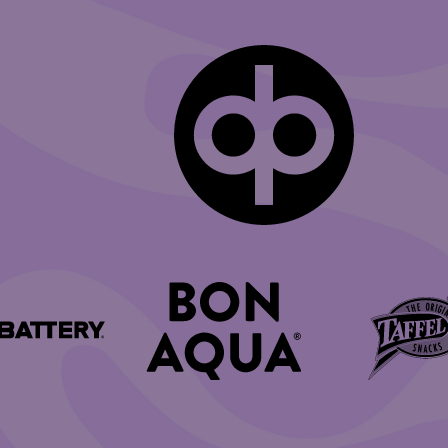
pa­ni
p­pa­nit