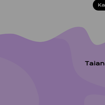
Ka
Ruis­ro
Tai­an