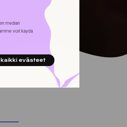
sen median
tämme voit käydä
kaikki evästeet