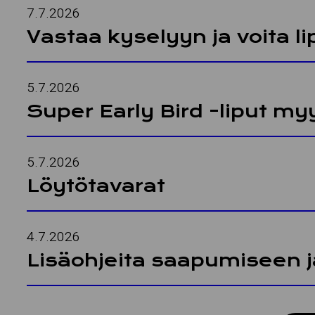
7.7.2026
Vastaa ky­se­lyyn ja voita li
5.7.2026
Super Early Bird -liput myy
5.7.2026
Löy­tö­ta­va­rat
4.7.2026
Li­sä­oh­jei­ta saa­pu­mi­seen 