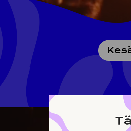
Kesä
Tä