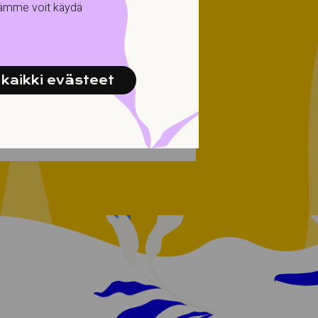
tämme voit käydä
ttu kotimaisesta lihasta ja
kaikki evästeet
 aterian.