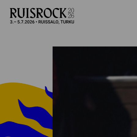
Si­vus­ton na­vi­goin­ti
Hyppää sivun sisältöön