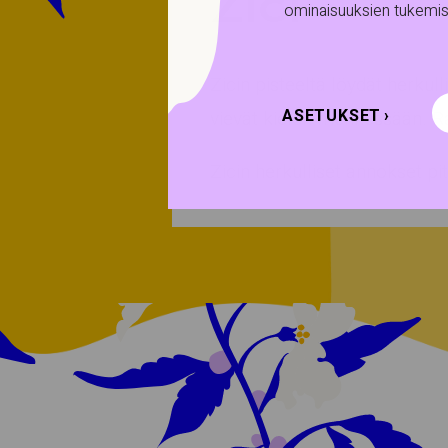
Zici
ominaisuuksien tukemis
Zicin pisteeltä löydät herkull
ASETUKSET
vievät kielen mennessään. Ra
Zicin herkulliset annokset pi