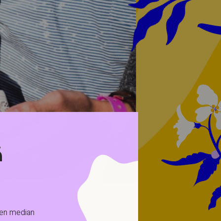
ä
sen median