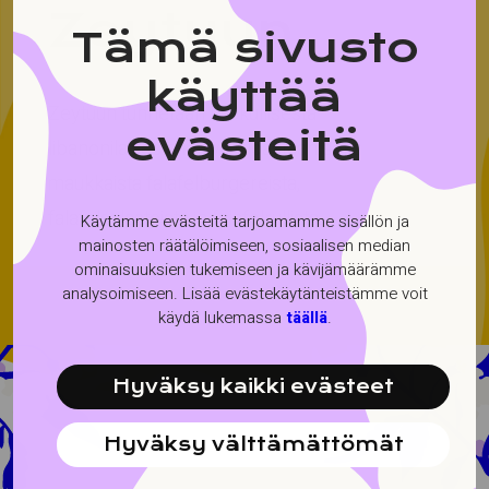
Zeytuun
Tämä sivusto
käyttää
Zeytuun tunnetaan herkullisesta
evästeitä
libanonilaisesta kasvisruoastaan sekä
maukkaista falafelburgereista,
falafelsalaateista ja falafelrullista.
Käytämme evästeitä tarjoamamme sisällön ja
mainosten räätälöimiseen, sosiaalisen median
ominaisuuksien tukemiseen ja kävijämäärämme
analysoimiseen. Lisää evästekäytänteistämme voit
käydä lukemassa
täällä
.
Hyväksy kaikki evästeet
Hyväksy välttämättömät