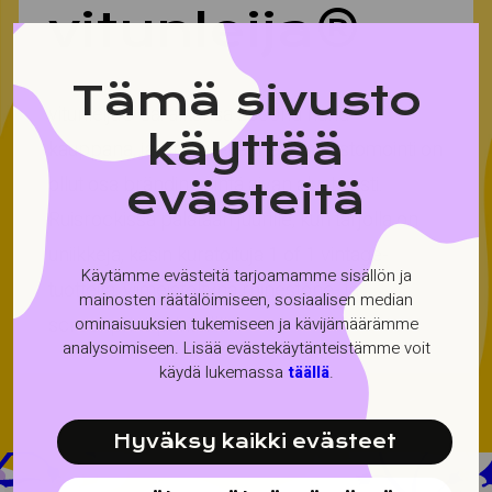
vi­tun­lei­ja®
Tämä sivusto
vitunleija® sai alkunsa second hand -
käyttää
kauppana, ja vintage-vaatteiden kustomointi on
ollut osa brändin ydintä aivan alusta asti.
evästeitä
Ruisrockissa palataan juurille, kun tarjolla on
uniikkeja, käsin kuratoituja 1 of 1 vintage-
Käytämme evästeitä tarjoamamme sisällön ja
tuotteita, viimeisteltynä rhinestone- ja
mainosten räätälöimiseen, sosiaalisen median
screenprint-printeillä.
ominaisuuksien tukemiseen ja kävijämäärämme
analysoimiseen. Lisää evästekäytänteistämme voit
käydä lukemassa
täällä
.
Hyväksy kaikki evästeet