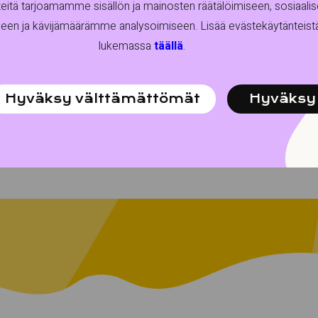
stro
tä tarjoamamme sisällön ja mainosten räätälöimiseen, sosiaali
een ja kävijämäärämme analysoimiseen. Lisää evästekäytänteis
lukemassa
täällä
.
Ruisrockiin – tervetuloa!
ella grillatut täyteläiset burger-annokset, jotka pitävä
Hyväksy välttämättömät
Hyväksy 
liha-, vege-, vegaani- ja gluteeniton vaihtoehto.
burgereilla Treffi Bistrossa!