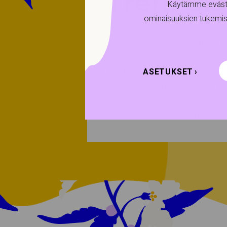
Treffi Bi
Käytämme evästei
ominaisuuksien tukemis
Treffi Bistro saapuu jälleen 
Treffi Bistrosta löydät avotul
ASETUKSET
päivän ajan! Valikoimassa on 
Vinkki: Hurmaa festariheilasi 