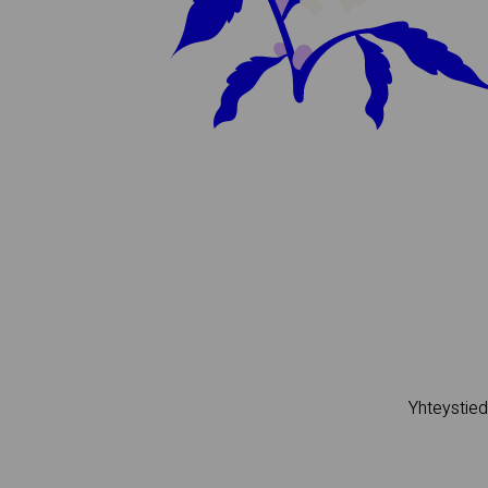
Si­vus­ton tiedot ly­hyes­ti
Name:
Email:
Oheis­si­säl­lön na­vi­goin­ti
Yhteystied