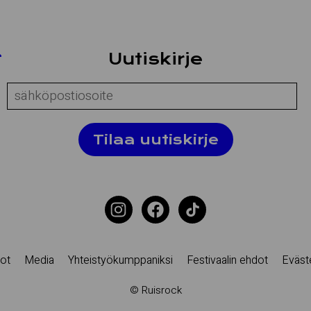
Uu­tis­kir­je
Comment:
Tilaa uutiskirje
ot
Media
Yhteistyökumppaniksi
Festivaalin ehdot
Eväst
© Ruisrock