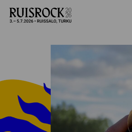
Si­vus­ton na­vi­goin­ti
Hyppää sivun sisältöön