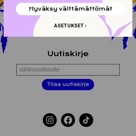
Hyväksy välttämättömät
ASETUKSET
Si­vus­ton tiedot ly­hyes­ti
Uu­tis­kir­je
Name:
Email:
Tilaa uutiskirje