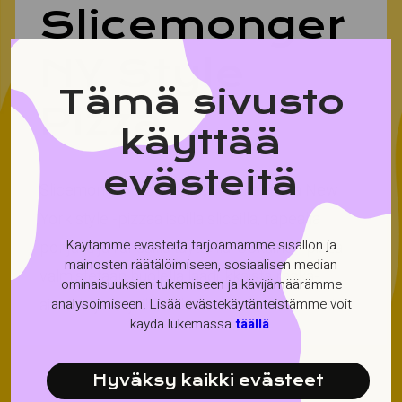
Slice­mon­ger
NY Style
Tämä sivusto
Pizza
käyttää
evästeitä
Slicemonger tuo festareille autenttista New
York style -pizzaa isoilla sliceilla, rapealla
Käytämme evästeitä tarjoamamme sisällön ja
pohjalla ja runsailla täytteillä. Jokainen pizza
mainosten räätälöimiseen, sosiaalisen median
valmistetaan huolella laadukkaista raaka-
ominaisuuksien tukemiseen ja kävijämäärämme
aineista ja tarjoillaan kuumana suoraan uunista.
analysoimiseen. Lisää evästekäytänteistämme voit
käydä lukemassa
täällä
.
Hyväksy kaikki evästeet