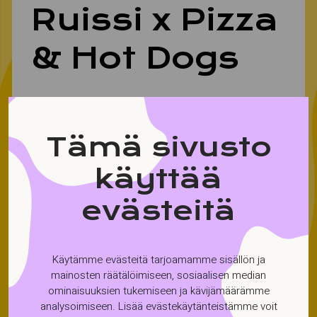
Ruissi x Pizza
& Hot Dogs
Tuoreet, herkulliset pizzapalat ja runsaasti
täytetyt hodarit tarjoavat juuri sitä, mitä
Tämä sivusto
festariruoalta toivotaan: reilusti makua,
käyttää
täyttävää syötävää ja helposti mukaan
napattavia annoksia. Kaipasitpa sitten jotain
evästeitä
juustoista, savuista, tulista tai klassista, nämä
festarisuosikit pitävät energian korkealla koko
Käytämme evästeitä tarjoamamme sisällön ja
päivän.
mainosten räätälöimiseen, sosiaalisen median
ominaisuuksien tukemiseen ja kävijämäärämme
Löydät nämä festariklassikot Ranta VIPistä –
analysoimiseen. Lisää evästekäytänteistämme voit