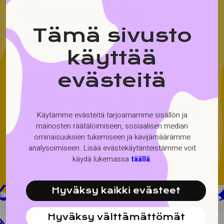
Crepe de
Tämä sivusto
Paris
käyttää
evästeitä
Crepe de Paris -konsepti perustuu
ranskalaisiin crepe-perinteisiin, joissa
korostuvat tuoreus, laadukkaat raaka-aineet ja
Käytämme evästeitä tarjoamamme sisällön ja
herkulliset makeat sekä suolaiset täytteet.
mainosten räätälöimiseen, sosiaalisen median
ominaisuuksien tukemiseen ja kävijämäärämme
analysoimiseen. Lisää evästekäytänteistämme voit
käydä lukemassa
täällä
.
Hyväksy kaikki evästeet
Hyväksy välttämättömät