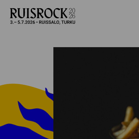
Site navigation
Hyppää sivun sisältöön