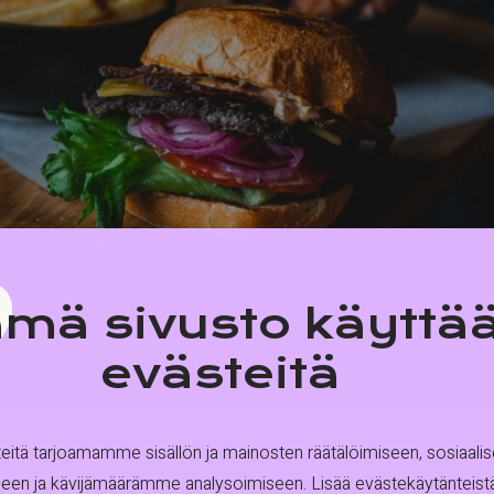
mä sivusto käyttä
evästeitä
tä tarjoamamme sisällön ja mainosten räätälöimiseen, sosiaali
een ja kävijämäärämme analysoimiseen. Lisää evästekäytänteis