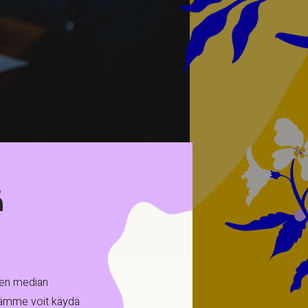
ä
sen median
tämme voit käydä