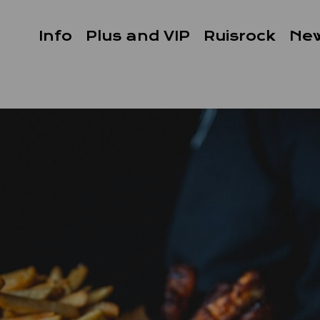
Info
Plus and VIP
Ruisrock
Ne