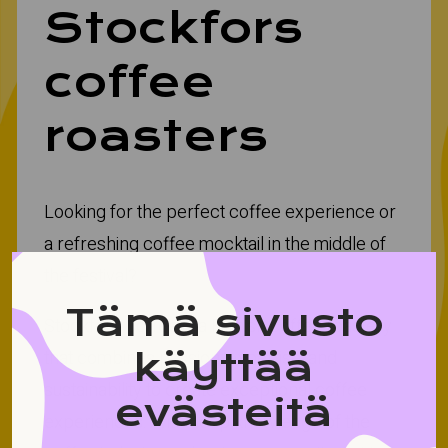
Stockfors
coffee
roasters
Looking for the perfect coffee experience or
a refreshing coffee mocktail in the middle of
the festival?
Tämä sivusto
Stockfors Coffee is a Finnish coffee roastery
käyttää
that combines passion, expertise, and
sustainability to create exceptional coffee
evästeitä
experiences. With deep knowledge of the