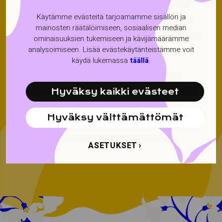
coffee industry and a strong commitment to
Käytämme evästeitä tarjoamamme sisällön ja
quality, Stockfors Coffee sources high-quality
mainosten räätälöimiseen, sosiaalisen median
beans from around the world and roasts them
ominaisuuksien tukemiseen ja kävijämäärämme
analysoimiseen. Lisää evästekäytänteistämme voit
to perfection.
käydä lukemassa
täällä
.
Focused on creating unique and balanced
flavor profiles, Stockfors Coffee highlights the
Hyväksy kaikki evästeet
individual character of every coffee bean.
Hyväksy välttämättömät
Every cup is a reflection of the roastery’s
dedication to quality and craftsmanship.
ASETUKSET