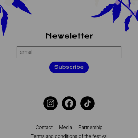
About the site
Newsletter
Name:
Email:
Subscribe
Additional navigation
Contact
Media
Partnership
Terms and conditions of the festival