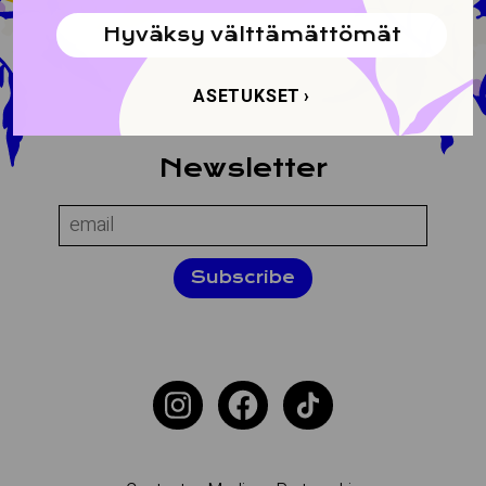
Hyväksy välttämättömät
ASETUKSET
About the site
Newsletter
Name:
Email:
Subscribe
Additional navigation