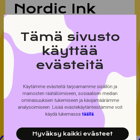
Nordic Ink
Events
Tämä sivusto
käyttää
Nordic Ink Events brings an immersive tattoo
pop-up studio to festivals and events,
evästeitä
combining creativity, professionalism, and a
unique atmosphere. A surprise ball machine is
Käytämme evästeitä tarjoamamme sisällön ja
also part of the experience, bringing fun
mainosten räätälöimiseen, sosiaalisen median
surprises to festival visitors.
ominaisuuksien tukemiseen ja kävijämäärämme
analysoimiseen. Lisää evästekäytänteistämme voit
käydä lukemassa
täällä
.
Hyväksy kaikki evästeet